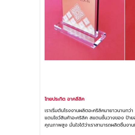
ไทยประกิต อาคลีลิค
เราเริ่มต้นโรงงานผลิตอะคริลิคมายาวนานกว่า 2
แตนโชว์สินค้าอะคริลิค สแตนชั้นวางของ ป้ายอ
คุณภาพสูง มั่นใจได้ว่าเราสามารถผลิตชิ้นง