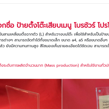
กชื่อ ป้ายตั้งโต๊ะเสียบเมนู โบรชัวร์ โปรโ
ือเป็นสามเหลี่ยมตั้งฉากตัว (L) สำหรับวางบนโต๊ะ เพื่อใช้สำหรับเป็นป้า
ิการต่างๆ สามารถจัดทำได้ทั้งขนาดเล็ก ขนาด a4, a5 หรือขนาดอื่นๆ
มแล้ว ยังมีความทนทานสูง สีใสมองเห็นรายละเอียดได้ชัดเจน สามารถเ
ไปจนถึงระดับการผลิตจำนวนมาก (Mass production) สำหรับใช้งานทั่วป