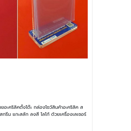
อะคริลิคตั้งโต๊ะ กล่องโชว์สินค้าอะคริลิค ส
กรีน แกะสลัก ลงสี โลโก้ ด้วยเครื่องเลเซอร์